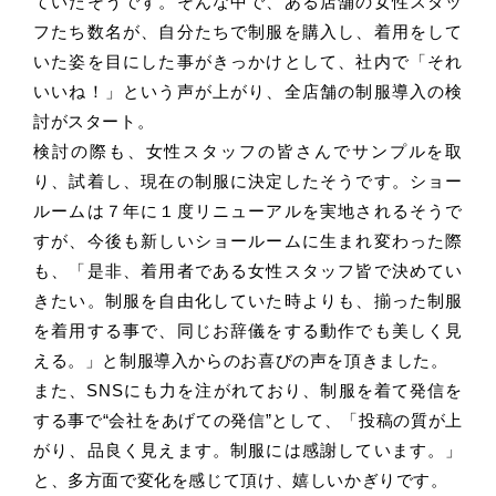
ていたそうです。そんな中で、ある店舗の女性スタッ
フたち数名が、自分たちで制服を購入し、着用をして
いた姿を目にした事がきっかけとして、社内で「それ
いいね！」という声が上がり、全店舗の制服導入の検
討がスタート。
検討の際も、女性スタッフの皆さんでサンプルを取
り、試着し、現在の制服に決定したそうです。ショー
ルームは７年に１度リニューアルを実地されるそうで
すが、今後も新しいショールームに生まれ変わった際
も、「是非、着用者である女性スタッフ皆で決めてい
きたい。制服を自由化していた時よりも、揃った制服
を着用する事で、同じお辞儀をする動作でも美しく見
える。」と制服導入からのお喜びの声を頂きました。
また、SNSにも力を注がれており、制服を着て発信を
する事で“会社をあげての発信”として、「投稿の質が上
がり、品良く見えます。制服には感謝しています。」
と、多方面で変化を感じて頂け、嬉しいかぎりです。