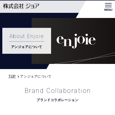
MENU
Togg
TOP
アンジョアについて
About Enjoie
ブランド紹介
アンジョアについて
私たちの取り組み
企業情報
TOP
アンジョアについて
採用情報
販売代理店の方
Brand Collaboration
特別寸法記入表 (1.4MB)
ブランドコラボレーション
発注依頼書 (466.6KB)