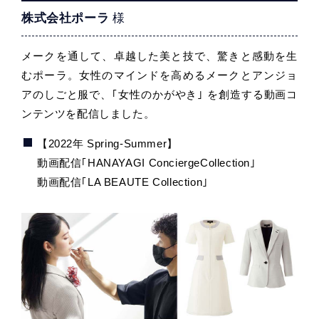
株式会社ポーラ
様
販売代理店発注・在庫照会
販売代理店募集
メークを通して、卓越した美と技で、驚きと感動を生
むポーラ。女性のマインドを高めるメークとアンジョ
カタログダウンロード
アのしごと服で、｢女性のかがやき｣ を創造する動画コ
ンテンツを配信しました。
【2022年 Spring-Summer】
動画配信｢HANAYAGI ConciergeCollection｣
動画配信｢LA BEAUTE Collection｣