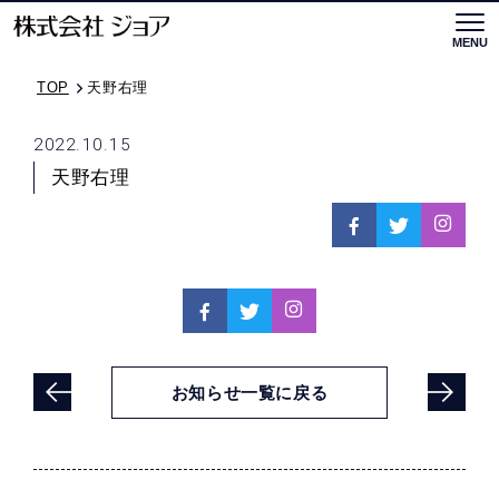
MENU
Togg
TOP
TOP
天野右理
アンジョアについて
2022.10.15
天野右理
ブランド紹介
私たちの取り組み
企業情報
採用情報
販売代理店の方
お知らせ一覧に戻る
特別寸法記入表 (1.4MB)
発注依頼書 (466.6KB)